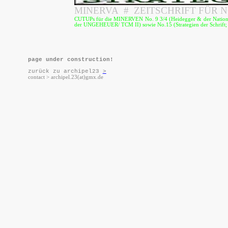
MINERVA
#
ZEITSCHRIFT FÜR 
CUTUPs für die MINERVEN No. 9 3/4 (Heidegger & der Nationa
der UNGEHEUER/ TCM II) sowie No.15 (Strategien der Schrift;
page under construction!
zurück zu archipel23
>
contact > archipel.23(at)gmx.de