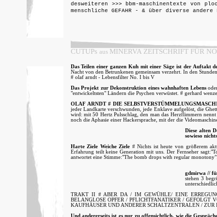
desweiteren >>> bbm-maschinentexte von plo
menschliche GEFAHR - & über diverse andere 
CUTUPs
MINERVA ZEITSCHRIFT FÜR N
aus
Das Teilen einer ganzen Kuh mit einer Säge ist der Auftakt de
Nacht von den Betrunkenen gemeinsam verzehrt. In den Stunden 
# olaf arndt - Lebensfilter No. I bis V
Das Projekt zur Dekonstruktion eines wahnhaften Lebens
oder
"entwickeltsten" Ländern die Psychen verwüstet. # gerhard wenz
OLAF ARNDT # DIE SELBSTVERSTÜMMELUNGSMASCH
jeder Landkarte verschwunden, jede Enklave aufgelöst, die Ghett
wird: mit 50 Hertz Pulsschlag, den man das Herzflimmern nennt 
noch die Aphasie einer Hackersprache, mit der die Videomaschin
Diese alten D
sowieso nicht
Harte Ziele Weiche Ziele
# Nichts ist heute von größerem aktu
Erfahrung teilt keine Generation mit uns. Der Fernseher sagt:"
antwortet eine Stimme:"The bomb drops with regular monotony".
gdmirwa // fün
stehen 3 begr
unterschiedlic
TRAKT II # ABER DA / IM GEWÜHLE/ EINE ERREGU
BELANGLOSE OPFER / PFLICHTFANATIKER / GEFOLGT
KAUFHÄUSER UND ANDERER SCHALTZENTRALEN / ZUR E
Und andererseits ist es nur zu offensichtlich, wie die Gespräch