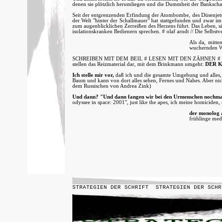
denen sie plötzlich herumliegen und die Dummheit der Bankschal
Seit der entgrenzenden Erfindung der Atombombe, des Düsenjets 
der Welt "hinter der Schallmauer" hat stattgefunden und zwar i
zum augenblicklichen Zerreißen des Herzens führt. Das Leben, s
isolationskranken Bedienern sprechen. # olaf arndt // Die Selbs
Als da, mitte
wuchernden W
SCHREIBEN MIT DEM BEIL # LESEN MIT DEN ZÄHNEN # Die Zeit/
stellen das Reizmaterial dar, mit dem Brinkmann umgeht:
DER K
Ich stelle mir vor,
daß ich und die gesamte Umgebung und alles, w
Baum und kann von dort alles sehen, Fernes und Nahes. Aber nicht
dem Russischen von Andrea Zink)
Und dann? "Und dann fangen wir bei den Urmenschen nochma
odyssee in space: 2001", just like the apes, ich meine homiciden,
der monolog al
frühlinge medi
STRATEGIEN DER SCHRIFT
STRATEGIEN DER SCHR