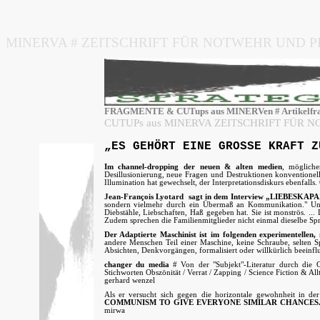
MINERVA # ZEITSCHRIFT FÜR NOTWEHR UND P
FRAGMENTE & CUTups aus MINERVen # Artikelfragment
CUTUPs aus MINERVA ZEITSCHRIFT FÜR NOT
„ES GEHÖRT EINE GROSSE KRAFT Z
Im channel-dropping der neuen & alten medien
, mögliche
Desillusionierung, neue Fragen und Destruktionen konventione
Illumination hat gewechselt, der Interpretationsdiskurs ebenfall
Jean-François Lyotard
sagt in dem Interview „LIEBES
sondern vielmehr durch ein Übermaß an Kommunikation." Und er
Diebstähle, Liebschaften, Haß gegeben hat. Sie ist monströs. ...
Zudem sprechen die Familienmitglieder nicht einmal dieselbe Spr
Der Adaptierte Maschinist ist im folgenden experimentellen
andere Menschen Teil einer Maschine, keine Schraube, selten Sp
Absichten, Denkvorgängen, formalisiert oder willkürlich beeinfl
changer du media
# Von der "Subjekt"-Literatur durch die 
Stichworten Obszönität / Verrat / Zapping / Science Fiction & Al
gerhard wenzel
Als er versucht sich gegen die horizontale gewohnheit in d
COMMUNISM TO GIVE EVERYONE SIMILAR CHANCES.
mirwa